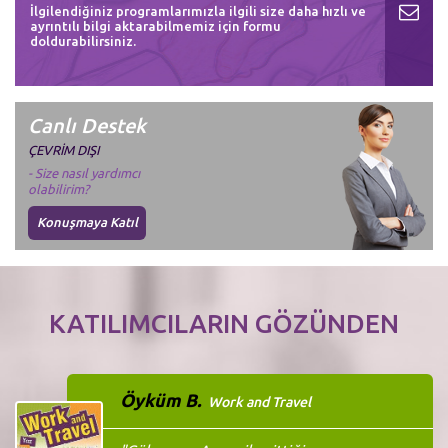
İlgilendiğiniz programlarımızla ilgili size daha hızlı ve
ayrıntılı bilgi aktarabilmemiz için formu
doldurabilirsiniz.
Canlı Destek
ÇEVRİM DIŞI
- Size nasıl yardımcı
olabilirim?
Konuşmaya Katıl
KATILIMCILARIN GÖZÜNDEN
Öyküm B.
Work and Travel