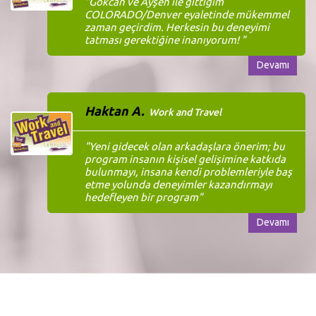
"Gökcan ve Ayşen ile gittiğim
COLORADO/Denver eyaletinde mükemmel
zaman geçirdim. Herkesin bu deneyimi
tatması gerektiğine inanıyorum! "
Devamı
Haktan A.
Work and Travel
"Yeni gidecek olan arkadaşlara önerim; bu
program insanın kişisel gelişimine katkıda
bulunmayı, insana kendi problemleriyle baş
etme yolunda deneyimler kazandırmayı
hedefleyen bir program"
Devamı