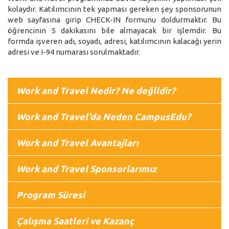
kolaydır. Katılımcının tek yapması gereken şey sponsorunun
web sayfasına girip CHECK-IN formunu doldurmaktır. Bu
öğrencinin 5 dakikasını bile almayacak bir işlemdir. Bu
formda işveren adı, soyadı, adresi, katılımcının kalacağı yerin
adresi ve I-94 numarası sorulmaktadır.
Work and Travel Nedir? Ne değlldir?
Work and Travel'da Neden CampusEdu?
Work and Travel Avantajları
Work and Travel Sponsorlarımız
Program Süresi
Çalışma Saatleri ve Kazanç