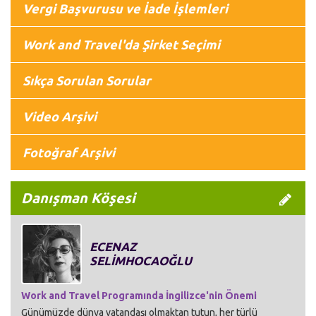
Vergi Başvurusu ve İade İşlemleri
Work and Travel'da Şirket Seçimi
Sıkça Sorulan Sorular
Video Arşivi
Fotoğraf Arşivi
Danışman Köşesi
ECENAZ
SELİMHOCAOĞLU
Work and Travel Programında İngilizce'nin Önemi
Günümüzde dünya vatandaşı olmaktan tutun, her türlü