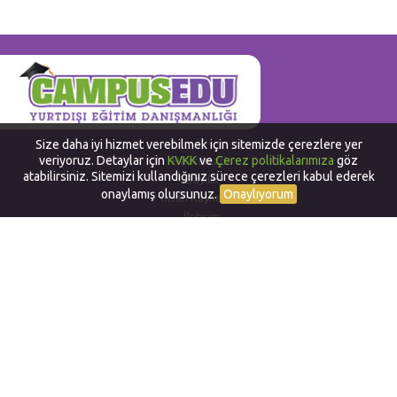
Size daha iyi hizmet verebilmek için sitemizde çerezlere yer
veriyoruz. Detaylar için
KVKK
ve
Çerez politikalarımıza
göz
Hakkımızda
atabilirsiniz. Sitemizi kullandığınız sürece çerezleri kabul ederek
Bayilik
onaylamış olursunuz.
Onaylıyorum
İnsan Kaynakları
İletişim
Yurtdışında Dil Okulları
Work and Travel in USA
Yurtdışında Staj
Yurtdışı Yaz Okulları
Yurtdışı Sertifika ve Diploma
Alternatif Yurtdışı Programları
CampusEduOnline (CEO)
Gizlilik ve Çerez Politikası