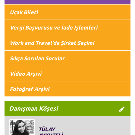
Uçak Bileti
Vergi Başvurusu ve İade İşlemleri
Work and Travel'da Şirket Seçimi
Sıkça Sorulan Sorular
Video Arşivi
Fotoğraf Arşivi
Danışman Köşesi
TÜLAY