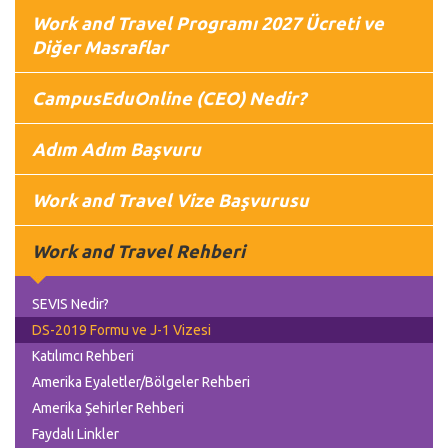
Work and Travel Programı 2027 Ücreti ve
Diğer Masraflar
CampusEduOnline (CEO) Nedir?
Adım Adım Başvuru
Work and Travel Vize Başvurusu
Work and Travel Rehberi
SEVIS Nedir?
DS-2019 Formu ve J-1 Vizesi
Katılımcı Rehberi
Amerika Eyaletler/Bölgeler Rehberi
Amerika Şehirler Rehberi
Faydalı Linkler