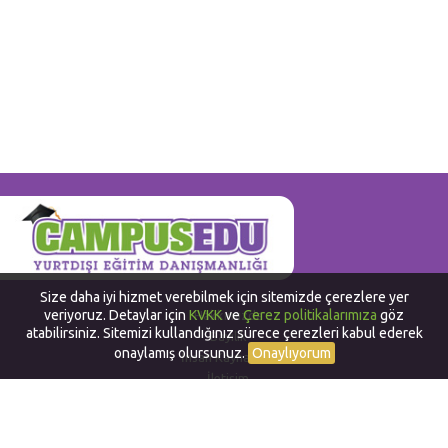
Size daha iyi hizmet verebilmek için sitemizde çerezlere yer
veriyoruz. Detaylar için
KVKK
ve
Çerez politikalarımıza
göz
Hakkımızda
atabilirsiniz. Sitemizi kullandığınız sürece çerezleri kabul ederek
Bayilik
onaylamış olursunuz.
Onaylıyorum
İnsan Kaynakları
İletişim
Yurtdışında Dil Okulları
Work and Travel in USA