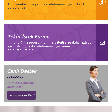
Tüm sorularınıza yanıt verebilmemiz için lütfen formu
doldurunuz.
Teklif İstek Formu
İlgilendiğiniz programlarımızla ilgili size daha hızlı ve
ayrıntılı bilgi aktarabilmemiz için formu
doldurabilirsiniz.
Canlı Destek
ÇEVRİM İÇİ
- Size nasıl yardımcı
olabilirim?
Konuşmaya Katıl