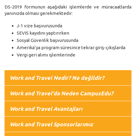
DS-2019 formunun aşağıdaki işlemlerde ve müracaatlarda
yanınızda olması gerekmektedir:
J-1 vize başvurusunda
SEVIS kayıdını yaptırırken
Sosyal Güvenlik başvurusunda
Amerika’ya program süresince tekrar giriş-çıkışlarda
Vergi geri alımı işlemlerinde
Work and Travel Nedir? Ne değlldir?
Work and Travel'da Neden CampusEdu?
Work and Travel Avantajları
Work and Travel Sponsorlarımız