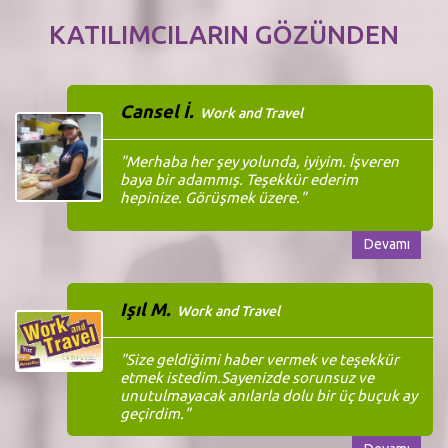
KATILIMCILARIN GÖZÜNDEN
Cansel İ.
Work and Travel
"Merhaba her şey yolunda, iyiyim. İşveren
baya bir adammış. Teşekkür ederim
hepinize. Görüşmek üzere."
Devamı
Işıl M.
Work and Travel
"Size geldiğimi haber vermek ve teşekkür
etmek istedim.Sayenizde sorunsuz ve
unutulmayacak anılarla dolu bir üç buçuk ay
geçirdim."