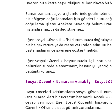
işvereninize karta başvurduğunuzu kanıtlayan bu b
Zaman zaman, başvuru işlemlerinde gecikmeler ola
bir bölgeye doğrulanmaları için gönderilir. Bu doğ
doğrulama işlemi Anakara Güvenliği bölümü tara
hızlandıramaz ya da değiştiremez.
Eğer Sosyal Güvenlik Ofisi durumunuzu doğrulayam
bir belge/ fatura ya da resmi yazı talep edin. Bu b
başlamadan önce işverene gösterilmelidir.
Eğer Sosyal Güvenlik başvurunuzla ilgili sorunla
belirtilen sürede alamazsanız, başvuruyu yaptığını
bağlantı kurunuz.
Sosyal Güvenlik Numaramı Almak İçin Sosyal Güv
Hayır. Önceleri katılımcıların sosyal güvenlik n
Ofisini aradıkları bir ücretsiz hat vardı. Ancak 2
cevap vermiyor. Eğer Sosyal Güvenlik başvurunu
Güvenlik Ofisine bizzat gitmek zorundasınız.