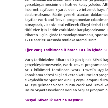
gerçekleştirmesinin en hızlı ve kolay yoludur. A
Internet sayfasını ziyaret edin ve internet kayıt
doldurmalısınız. Bütün gerekli alanları doldur
kayıtlar Work and Travel programından çıkarılmanı
olmayacak, vizeniz iptal edilecek, ülkeyi derhal 
türlü vize için ileride zorluklarla karşılaşacaksını
itibaren 3 gün içinde tamamlayamazsanız, sponsor 
17.00 saatleri arasında mutlaka aramalısınız.
Eğer Varış Tarihimden İtibaren 10 Gün İçinde 
Varış tarihinizden itibaren 10 gün içinde SEVIS ka
gerçekleştirmezseniz, Work Travel programından 
ABD hükümeti tarafından Work Travel’a uygulan
konaklama adresi bilgileri veren katılımcıları pro
e kaydedilir ve Sponsor kuruluş veya CampusEdu tar
ABD’ye gelmeden önce, bütün Work And Travel katı
Uyum oryantasyonlarıda verilen bilgiler programın b
Sosyal Güvenlik Kartına Başvuru!