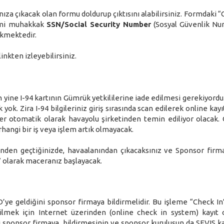
nıza çıkacak olan formu doldurup çıktısını alabilirsiniz. Formdaki “
lemi muhakkak
SSN/Social Security Number
(Sosyal Güvenlik Nu
ekmektedir.
inkten izleyebilirsiniz.
 yine I-94 kartının Gümrük yetkililerine iade edilmesi gerekiyordu
k. Zira I-94 bilgileriniz giriş sırasında scan edilerek online kayı
giler otomatik olarak havayolu şirketinden temin ediliyor olacak. 
angi bir iş veya işlem artık olmayacak.
nden geçtiğinizde, havaalanından çıkacaksınız ve Sponsor fir
 olarak maceranız başlayacak.
ye geldiğini sponsor firmaya bildirmelidir. Bu işleme “Check In”
ilmek için Internet üzerinden (online check in system) kayıt 
ni sponsor firmaya bildirmesinin ve sponsor kuruluşun da SEVIS ka