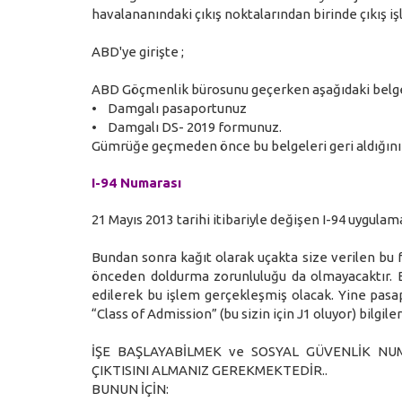
havalananındaki çıkış noktalarından birinde çıkış iş
ABD'ye girişte ;
ABD Göçmenlik bürosunu geçerken aşağıdaki belge
• Damgalı pasaportunuz
• Damgalı DS- 2019 formunuz.
Gümrüğe geçmeden önce bu belgeleri geri aldığını
I-94 Numarası
21 Mayıs 2013 tarihi itibariyle değişen I-94 uygulam
Bundan sonra kağıt olarak uçakta size verilen bu 
önceden doldurma zorunluluğu da olmayacaktır. Bu
edilerek bu işlem gerçekleşmiş olacak. Yine pasap
“Class of Admission” (bu sizin için J1 oluyor) bilgiler
İŞE BAŞLAYABİLMEK ve SOSYAL GÜVENLİK NU
ÇIKTISINI ALMANIZ GEREKMEKTEDİR..
BUNUN İÇİN: