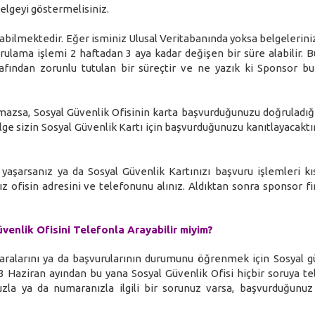
elgeyi göstermelisiniz.
bilmektedir. Eğer isminiz Ulusal Veritabanında yoksa belgelerini
rulama işlemi 2 haftadan 3 aya kadar değişen bir süre alabilir. Bu
fından zorunlu tutulan bir süreçtir ve ne yazık ki Sponsor bu
azsa, Sosyal Güvenlik Ofisinin karta başvurduğunuzu doğruladığ
elge sizin Sosyal Güvenlik Kartı için başvurduğunuzu kanıtlayacaktı
r yaşarsanız ya da Sosyal Güvenlik Kartınızı başvuru işlemleri k
z ofisin adresini ve telefonunu alınız. Aldıktan sonra sponsor fi
enlik Ofisini Telefonla Arayabilir miyim?
umaralarını ya da başvurularının durumunu öğrenmek için Sosyal g
003 Haziran ayından bu yana Sosyal Güvenlik Ofisi hiçbir soruya te
zla ya da numaranızla ilgili bir sorunuz varsa, başvurduğunuz