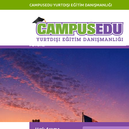
CAMPUSEDU YURTDIŞI EĞİTİM DANIŞMANLIĞI
Eğitiminize Yatırım, Geleceğinize Yatırımdır! Invest 
FUTURE