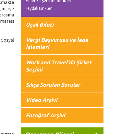
Amerika Şehirler Rehberi
almakta
çin işe
Faydalı Linkler
arasına
marası
Uçak Bileti
Vergi Başvurusu ve İade
 Sosyal
İşlemleri
Work and Travel'da Şirket
Seçimi
Sıkça Sorulan Sorular
Video Arşivi
Fotoğraf Arşivi