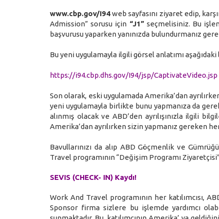
www.cbp.gov/I94
web sayfasını ziyaret edip, karşı
Admission” sorusu için
“J1”
seçmelisiniz. Bu iş
başvurusu yaparken yanınızda bulundurmanız ger
Bu yeni uygulamayla ilgili görsel anlatımı aşağıdaki l
https://i94.cbp.dhs.gov/I94/jsp/CaptivateVideo.jsp
Son olarak, eski uygulamada Amerika’dan ayrılırken
yeni uygulamayla birlikte bunu yapmanıza da gerek yo
alınmış olacak ve ABD’den ayrılışınızla ilgili bil
Amerika’dan ayrılırken sizin yapmanız gereken herh
Bavullarınızı da alıp ABD Göçmenlik ve Gümrüğü
Travel programının “Değişim Programı Ziyaretçisi”
SEVIS (CHECK- IN) Kaydı!
Work And Travel programının her katılımcısı, ABD’
Sponsor firma sizlere bu işlemde yardımcı olab
sunmaktadır. Bu, katılımcının Amerika’ ya geldiği