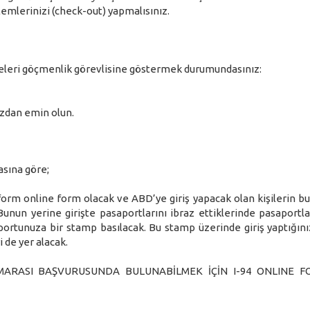
lemlerinizi (check-out) yapmalısınız.
leri göçmenlik görevlisine göstermek durumundasınız:
zdan emin olun.
asına göre;
form online form olacak ve ABD’ye giriş yapacak olan kişilerin b
nun yerine girişte pasaportlarını ibraz ettiklerinde pasaportla
ortunuza bir stamp basılacak. Bu stamp üzerinde giriş yaptığınız
i de yer alacak.
MARASI BAŞVURUSUNDA BULUNABİLMEK İÇİN I-94 ONLINE 