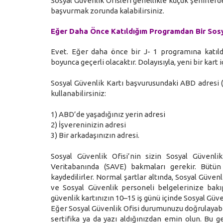
Sosyal Güvenlik Ofisleri genellikle küçük şehirler
başvurmak zorunda kalabilirsiniz.
Eğer Daha Önce Katıldığım Programdan Bir Sos
Evet. Eğer daha önce bir J- 1 programına katıld
boyunca geçerli olacaktır. Dolayısıyla, yeni bir kart
Sosyal Güvenlik Kartı başvurusundaki ABD adresi (
kullanabilirsiniz:
1) ABD’de yaşadığınız yerin adresi
2) İşvereninizin adresi
3) Bir arkadaşınızın adresi.
Sosyal Güvenlik Ofisi’nin sizin Sosyal Güvenli
Veritabanında (SAVE) bakmaları gerekir. Bütün
kaydedilirler. Normal şartlar altında, Sosyal Güve
ve Sosyal Güvenlik personeli belgelerinize ba
güvenlik kartınızın 10–15 iş günü içinde Sosyal Güv
Eğer Sosyal Güvenlik Ofisi durumunuzu doğrulayabil
sertifika ya da yazı aldığınızdan emin olun. Bu 