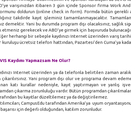
BD’ye varışınızdan itibaren 3 gün içinde Sponsor firma Work And
 formunu doldurun (online check in form). Formda bütün gerekli a
madığınız takdirde kayıt işleminiz tamamlanmayacaktır. Tamaml
z demektir. Yani bu durumda program dışı olacaksınız, sağlık sig
terk etmeniz gerekecek ve ABD’ye girmek için başvuruda bulunacağı
z. Eğer herhangi bir sebeple kaydınızı Internet üzerinden varış tari
kuruluşu ücretsiz telefon hattından, Pazartesi’den Cuma’ya kadar
SEVIS Kaydımı Yapmazsam Ne Olur?
ydınızı Internet üzerinden ya da telefonla belirtilen zaman aralık
çıkarılırsınız. Yani program dışı olur ve programa devam edeme
an katı kurallar nedeniyle, kayıt yaptırmayan ve yanlış işv
gramdan çıkarma zorunluluğu vardır. Bütün programdan çıkarılmalar
afından bu kayıtlar düzeltilemez ya da değiştirilemez.
lımcıları, CampusEdu tarafından Amerika’ya uyum oryantasyonu a
aşarısı için değerli olduğundan, katılım zorunludur.