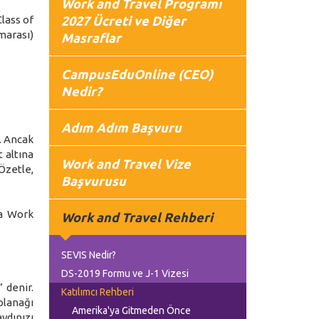
Work and Travel Programı
Class of
2027 Ücreti ve Diğer
marası)
Masraflar
CampusEduOnline (CEO)
Nedir?
Adım Adım Başvuru
. Ancak
t altına
Work and Travel Vize
Özetle,
Başvurusu
ma Work
Work and Travel Rehberi
SEVIS Nedir?
DS-2019 Formu ve J-1 Vizesi
 denir.
Katılımcı Rehberi
olanağı
Amerika'ya Gitmeden Önce
ydınızı