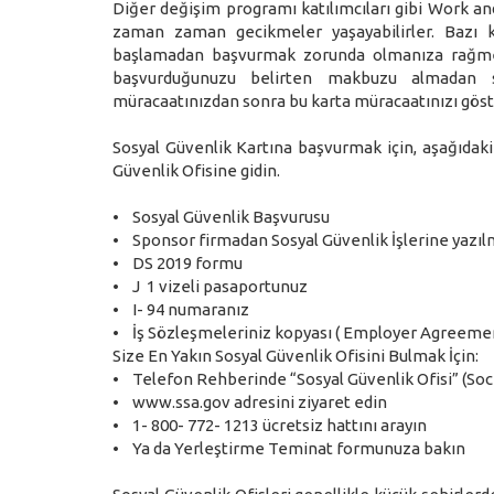
Diğer değişim programı katılımcıları gibi Work an
zaman zaman gecikmeler yaşayabilirler. Bazı ka
başlamadan başvurmak zorunda olmanıza rağmen
başvurduğunuzu belirten makbuzu almadan 
müracaatınızdan sonra bu karta müracaatınızı gös
Sosyal Güvenlik Kartına başvurmak için, aşağıdak
Güvenlik Ofisine gidin.
• Sosyal Güvenlik Başvurusu
• Sponsor firmadan Sosyal Güvenlik İşlerine yazı
• DS 2019 formu
• J 1 vizeli pasaportunuz
• I- 94 numaranız
• İş Sözleşmeleriniz kopyası ( Employer Agreeme
Size En Yakın Sosyal Güvenlik Ofisini Bulmak İçin:
• Telefon Rehberinde “Sosyal Güvenlik Ofisi” (Soc
• www.ssa.gov adresini ziyaret edin
• 1- 800- 772- 1213 ücretsiz hattını arayın
• Ya da Yerleştirme Teminat formunuza bakın