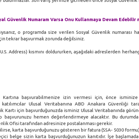
de bulunmazlar. Son varış yerinize gitmeden önce Sosyal Güvenlik 
yal Güvenlik Numaram Varsa Onu Kullanmaya Devam Edebilir 
ıysanız, o programda size verilen Sosyal Güvenlik numarası ha
 için tekrar başvurmak zorunda değilsiniz.
U.S. Address) kısmını doldururken, aşağıdaki adreslerden herhangi
k Kartına başvurabilmenize izin vermesi için, önce isminize
 katılımcılar Ulusal Veritabanına ABD Anakara Güvenliği tar
nlik Kartı için başvurduğunuzda isminiz Ulusal Veritabanında görün
kıp başvurunuzu hemen değerlendirmeye alacaktır. Bu durumda
enlik Ofisi tarafından adresinize postalanması gerekir.
irse, karta başvurduğunuzu gösteren bir fatura (SSA- 5030 formu),
geçici belge sizin karta başvurduğunuzun kanıtıdır. İşe başlamad