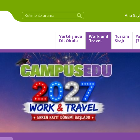
Ana Say
Yurtdışında
Work and
Turizm
Ya
Dil Okulu
Travel
Stajı
(7
in YOURSELF, Invest in Your