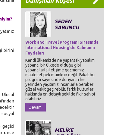
Danışman Köşesi
kartına
miyim?
SEDEN
SABUNCU
yatınız
Work and Travel Programı Sırasında
International Housing’de Kalmanın
 birini
Faydaları
Kendi ülkemizde ne yaparsak yapalım
yabancı bir ülkede olduğu gibi
yabancılarla iletişime geçmemiz
maalesef pek mümkün değil. Fakat bu
program sayesinde dünyanın her
yerinden yaşıtımız insanlarla beraber
güzel vakit geçirebilir, farklı kültürler
hakkında en detaylı şekilde fikir sahibi
 Ulusal
olabiliriz.
afından
ecektir
Devamı
 sosyal
 geçici
MELİKE
an önce