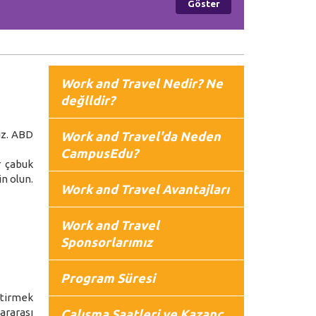
Work and Travel Nedir? Ne
değlldir?
iz. ABD
Work and Travel'da Neden
CampusEdu?
r çabuk
in olun.
Work and Travel Avantajları
Work and Travel
Sponsorlarımız
Program Süresi
ştirmek
ararası
Çalışma Saatleri ve Kazanç