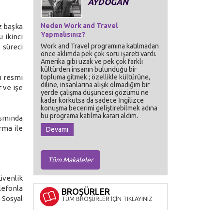
AYDOĞAN
Neden Work and Travel
z başka
Yapmalısınız?
 ikinci
Work and Travel programına katılmadan
 süreci
önce aklımda pek çok soru işareti vardı.
Amerika gibi uzak ve pek çok farklı
kültürden insanın bulunduğu bir
ı resmi
topluma gitmek ; özellikle kültürüne,
diline, insanlarına alışık olmadığım bir
r ve işe
yerde çalışma düşüncesi gözümü ne
kadar korkutsa da sadece İngilizce
konuşma becerimi geliştirebilmek adına
bu programa katılma kararı aldım.
ısmında
rma ile
Devamı
Tüm Makaleler
üvenlik
lefonla
BROŞÜRLER
 Sosyal
TÜM BROŞÜRLER İÇİN TIKLAYINIZ