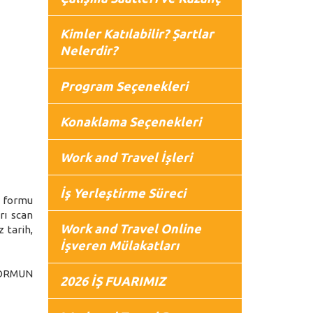
Kimler Katılabilir? Şartlar
Nelerdir?
Program Seçenekleri
Konaklama Seçenekleri
Work and Travel İşleri
İş Yerleştirme Süreci
u formu
rı scan
Work and Travel Online
 tarih,
İşveren Mülakatları
FORMUN
2026 İŞ FUARIMIZ