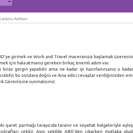
Katılımcı Rehberi
 ABD’ye girmek ve Work and Travel maceranıza başlamak üzeresin
lmek için hala atmanız gereken birkaç önemli adım var.
 biraz gergin yapabilir ama ne kadar iyi hazırlanırsanız o kada
sorabilir, bu sorulara doğru ve ikna edici cevaplar verdiğinizden em
k Görevlisine sunmalısınız:
ki işaret parmağı tarayıcıda taranır ve seyahat belgeleriyle eşle
toğrafları çekilir. Aynı şekilde ABD’den çıkarken mutlaka ulusl