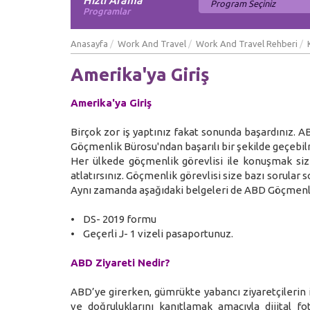
Hızlı Arama
Programlar
Anasayfa
Work And Travel
Work And Travel Rehberi
Amerika'ya Giriş
Amerika'ya Giriş
Birçok zor iş yaptınız fakat sonunda başardınız.
Göçmenlik Bürosu'ndan başarılı bir şekilde geçebi
Her ülkede göçmenlik görevlisi ile konuşmak sizi
atlatırsınız. Göçmenlik görevlisi size bazı sorular 
Aynı zamanda aşağıdaki belgeleri de ABD Göçmenli
• DS- 2019 formu
• Geçerli J- 1 vizeli pasaportunuz.
ABD Ziyareti Nedir?
ABD’ye girerken, gümrükte yabancı ziyaretçilerin i
ve doğruluklarını kanıtlamak amacıyla dijital fo