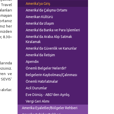
Amerika'ya Giriş
 Travel
lanları
Amerika'da Çalışma Ortamı
anmayan
Amerikan Kültürü
ortanız
Amerika'da Ulaşım
nız her
Amerika'da Banka ve Para İşlemleri
hinizden
, 8.30–
Amerika'da Araba Alıp Satmak
Kiralamak
Amerika'da Güvenlik ve Kanunlar
Amerika'da İletişim
Apendix
larında
zsiniz.
Önemli Belgeler Nelerdir?
eren ve
Belgelerin Kaybolması/Çalınması
 SEVIS’
Önemli Hatırlatmalar
Acil Durumlar
lırlar.
Eve Dönüş - ABD'den Ayrılış
Vergi Geri Alımı
Amerika Eyaletler/Bölgeler Rehberi