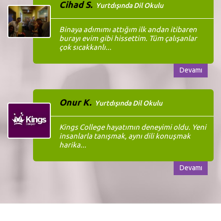
Cihad S.
Yurtdışında Dil Okulu
Binaya adımımı attığım ilk andan itibaren
burayı evim gibi hissettim. Tüm çalışanlar
çok sıcakkanlı...
Devamı
Onur K.
Yurtdışında Dil Okulu
Kings College hayatımın deneyimi oldu. Yeni
insanlarla tanışmak, aynı dili konuşmak
harika...
Devamı