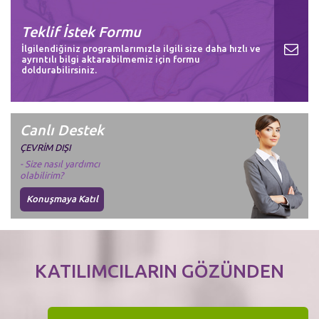
Teklif İstek Formu
İlgilendiğiniz programlarımızla ilgili size daha hızlı ve
ayrıntılı bilgi aktarabilmemiz için formu
doldurabilirsiniz.
Canlı Destek
ÇEVRİM DIŞI
- Size nasıl yardımcı
olabilirim?
Konuşmaya Katıl
KATILIMCILARIN GÖZÜNDEN