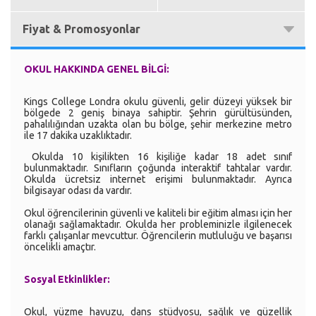
Fiyat & Promosyonlar
OKUL HAKKINDA GENEL BİLGİ:
Kings College Londra okulu güvenli, gelir düzeyi yüksek bir
bölgede 2 geniş binaya sahiptir. Şehrin gürültüsünden,
pahalılığından uzakta olan bu bölge, şehir merkezine metro
ile 17 dakika uzaklıktadır.
Okulda 10 kişilikten 16 kişiliğe kadar 18 adet sınıf
bulunmaktadır. Sınıfların çoğunda interaktif tahtalar vardır.
Okulda ücretsiz internet erişimi bulunmaktadır. Ayrıca
bilgisayar odası da vardır.
Okul öğrencilerinin güvenli ve kaliteli bir eğitim alması için her
olanağı sağlamaktadır. Okulda her probleminizle ilgilenecek
farklı çalışanlar mevcuttur. Öğrencilerin mutluluğu ve başarısı
öncelikli amaçtır.
Sosyal Etkinlikler:
Okul, yüzme havuzu, dans stüdyosu, sağlık ve güzellik