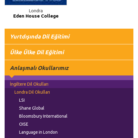
Londra
Eden House College
Yurtdışında Dil Eğitimi
Ülke Ülke Dil Eğitimi
Anlaşmalı Okullarımız
İngiltere Dil Okulları
Londra Dil Okulları
LSI
Shane Global
Bloomsbury International
OISE
Language in London