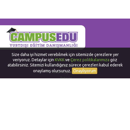
Size daha iyi hizmet verebilmek için sitemizde çerezlere yer
veriyoruz. Detaylar için
KVKK
ve
Çerez politikalarımıza
göz
Hakkımızda
atabilirsiniz. Sitemizi kullandığınız sürece çerezleri kabul ederek
Bayilik
onaylamış olursunuz.
Onaylıyorum
İnsan Kaynakları
İletişim
Yurtdışında Dil Okulları
Work and Travel in USA
Yurtdışında Staj
Yurtdışı Yaz Okulları
Yurtdışı Sertifika ve Diploma
Alternatif Yurtdışı Programları