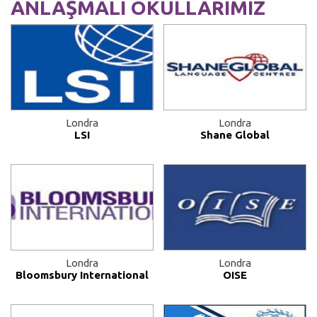
ANLAŞMALI OKULLARIMIZ
Londra
Londra
LSI
Shane Global
Londra
Londra
Bloomsbury International
OISE