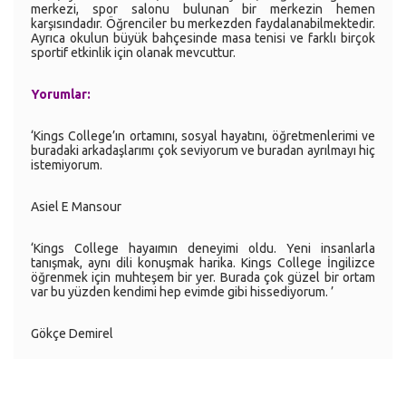
merkezi, spor salonu bulunan bir merkezin hemen
karşısındadır. Öğrenciler bu merkezden faydalanabilmektedir.
Ayrıca okulun büyük bahçesinde masa tenisi ve farklı birçok
sportif etkinlik için olanak mevcuttur.
Yorumlar:
‘Kings College’ın ortamını, sosyal hayatını, öğretmenlerimi ve
buradaki arkadaşlarımı çok seviyorum ve buradan ayrılmayı hiç
istemiyorum.
Asiel E Mansour
‘Kings College hayaımın deneyimi oldu. Yeni insanlarla
tanışmak, aynı dili konuşmak harika. Kings College İngilizce
öğrenmek için muhteşem bir yer. Burada çok güzel bir ortam
var bu yüzden kendimi hep evimde gibi hissediyorum. ’
Gökçe Demirel