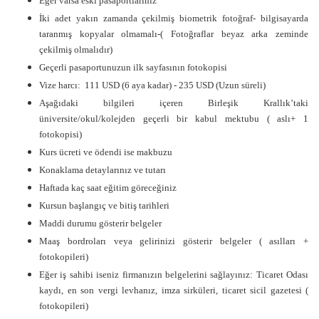
Eğer varsa eski pasaportlarınız
İki adet yakın zamanda çekilmiş biometrik fotoğraf- bilgisayarda
taranmış kopyalar olmamalı-( Fotoğraflar beyaz arka zeminde
çekilmiş olmalıdır)
Geçerli pasaportunuzun ilk sayfasının fotokopisi
Vize harcı: 111 USD (6 aya kadar) - 235 USD (Uzun süreli
)
Aşağıdaki bilgileri içeren Birleşik Krallık’taki
üniversite/okul/kolejden geçerli bir kabul mektubu ( aslı+ 1
fotokopisi)
Kurs ücreti ve ödendi ise makbuzu
Konaklama detaylarınız ve tutarı
Haftada kaç saat eğitim göreceğiniz
Kursun başlangıç ve bitiş tarihleri
Maddi durumu gösterir belgeler
Maaş bordroları veya gelirinizi gösterir belgeler ( asılları +
fotokopileri)
Eğer iş sahibi iseniz firmanızın belgelerini sağlayınız: Ticaret Odası
kaydı, en son vergi levhanız, imza sirküleri, ticaret sicil gazetesi (
fotokopileri)