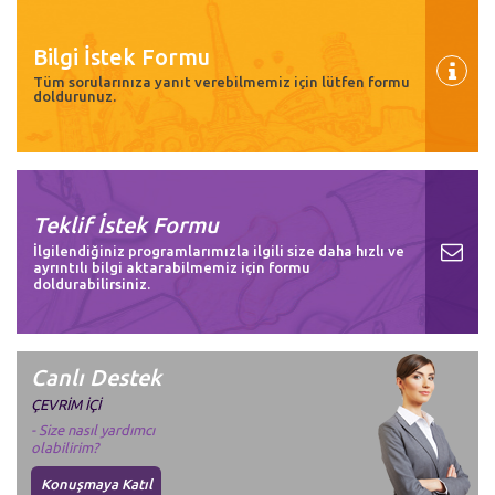
Bilgi İstek Formu
Tüm sorularınıza yanıt verebilmemiz için lütfen formu
doldurunuz.
Teklif İstek Formu
İlgilendiğiniz programlarımızla ilgili size daha hızlı ve
ayrıntılı bilgi aktarabilmemiz için formu
doldurabilirsiniz.
Canlı Destek
ÇEVRİM İÇİ
- Size nasıl yardımcı
olabilirim?
Konuşmaya Katıl