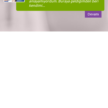
anlayamıyordum. Buraya geldiğimden beri
kendimi...
Devamı