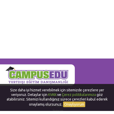
Size daha iyi hizmet verebilmek için sitemizde çerezlere yer
veriyoruz. Detaylar için
KVKK
ve
Çerez politikalarımıza
göz
Hakkımızda
atabilirsiniz. Sitemizi kullandığınız sürece çerezleri kabul ederek
Bayilik
onaylamış olursunuz.
Onaylıyorum
İnsan Kaynakları
İletişim