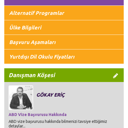
Alternatif Programlar
Ülke Bilgileri
Başvuru Aşamaları
Yurtdışı Dil Okulu Fiyatları
Danışman Köşesi
GÖKAY ERİÇ
ABD Vize Başvurusu Hakkında
ABD vize başvurusu hakkında bilmenizi tavsiye ettiğimiz
detaylar...