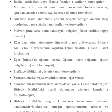
Banka cüzdanları veya Banka Yazıları ( asılları+ fotokopileri –
Minimum son 3 aya ait hesap hesap hareketleri- Özelikle bu amaç
için bankanızdan antetli kağıda hesap dökümü istenebilir.)
Ailenizin maddi durumunu gösterir belgeler örneğin onların maaş
bordroları, banka cüzdanları. ( asılları ve fotokopileri)
Malvarlığınız varsa bunu kanıtlayıcı belgeler ( Noter tasdikli kopya
önerilir)
Eğer uzun süreli üniversite öğrencisi olarak gidiyorsanız Birleşik
Krallık’taki Üniversitenin koşulsuz kabul mektubu ( aslı+ 1 adet
fotokopisi)
Eğer Türkiye’de öğrenci iseniz: Öğrenci kayıt belgeniz, eğitim
belgeleriniz( aslı+ fotokopisi)
İngilizce bildiğinizi gösterir kanıt ( fotokopileri)
Sponsorunuzdan veya ev sahibinizden ( eğer varsa):
Sponsorunuz tarafından imzalanmış davet yazısı. ( aslı+ fotokopi); ve
Birleşik Krallık’taki maddi durumunu gösteren kanıtlar (
asıl+fotokopisi)
Birleşik Krallık’ta uygun konaklama imkanlarını gösteren
kanıtlar(aslı+fotokopisi); örneğin sponsorunuzun adresini ve