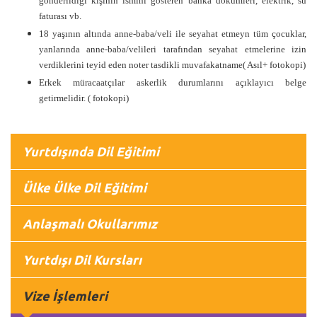
gönderildiği kişinin ismini gösteren banka dökümleri, elektrik, su
faturası vb.
18 yaşının altında anne-baba/veli ile seyahat etmeyn tüm çocuklar,
yanlarında anne-baba/velileri tarafından seyahat etmelerine izin
verdiklerini teyid eden noter tasdikli muvafakatname( Asıl+ fotokopi)
Erkek müracaatçılar askerlik durumlarını açıklayıcı belge
getirmelidir. ( fotokopi)
Yurtdışında Dil Eğitimi
Ülke Ülke Dil Eğitimi
Anlaşmalı Okullarımız
Yurtdışı Dil Kursları
Vize İşlemleri