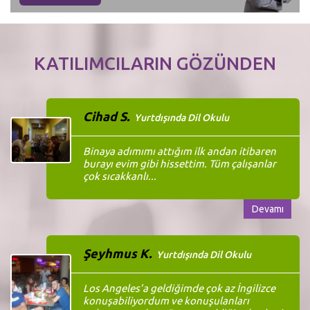
KATILIMCILARIN GÖZÜNDEN
Cihad S.
Yurtdışında Dil Okulu
Binaya adımımı attığım ilk andan itibaren
burayı evim gibi hissettim. Tüm çalışanlar
çok sıcakkanlı...
Devamı
Şeyhmus K.
Yurtdışında Dil Okulu
Los Angeles’a geldiğimde çok az İngilizce
konuşabiliyordum ve konuşulanları