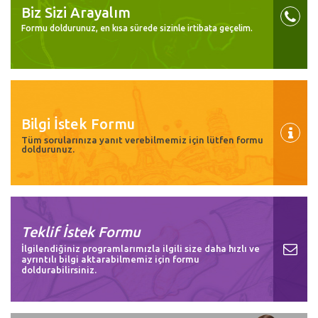
Biz Sizi Arayalım
Formu doldurunuz, en kısa sürede sizinle irtibata geçelim.
Bilgi İstek Formu
Tüm sorularınıza yanıt verebilmemiz için lütfen formu
doldurunuz.
Teklif İstek Formu
İlgilendiğiniz programlarımızla ilgili size daha hızlı ve
ayrıntılı bilgi aktarabilmemiz için formu
doldurabilirsiniz.