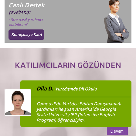
Canlı Destek
ÇEVRİM DIŞI
- Size nasıl yardımcı
olabilirim?
Konuşmaya Katıl
KATILIMCILARIN GÖZÜNDEN
Dila D.
Yurtdışında Dil Okulu
CampusEdu Yurtdışı Eğitim Danışmanlığı
yardımları ile şuan Amerika’da Georgia
State University IEP (Intensive English
Program) öğrencisiyim.
Devamı