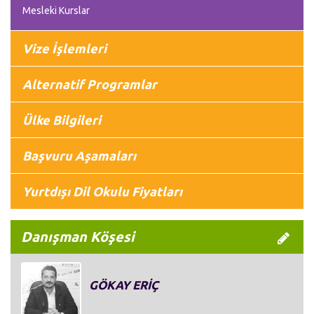
Mesleki Kurslar
Vize İşlemleri
Alternatif Programlar
Ülke Bilgileri
Başvuru Aşamaları
Yurtdışı Dil Okulu Fiyatları
Danışman Köşesi
GÖKAY ERİÇ