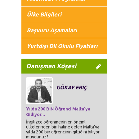
Ülke Bilgileri
Başvuru Aşamaları
Yurtdışı Dil Okulu Fiyatları
Danışman Köşesi
GÖKAY ERİÇ
Yılda 200 BİN Öğrenci Malta'ya
Gidiyor...
İngilizce öğrenmenin en önemli
ülkelerinden biri haline gelen Malta’ya
yılda 200 bin öğrencinin gittiğini biliyor
muydunuz?