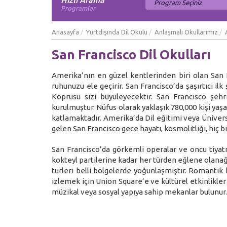
Hızlı Arama
Programlar
Anasayfa
Yurtdışında Dil Okulu
Anlaşmalı Okullarımız
San Francisco Dil Okulları
Amerika’nın en güzel kentlerinden biri olan San 
ruhunuzu ele geçirir. San Francisco’da şaşırtıcı i
Köprüsü sizi büyüleyecektir. San Francisco şeh
kurulmuştur. Nüfus olarak yaklaşık 780,000 kişi yaş
katlamaktadır. Amerika’da Dil eğitimi veya Üniversi
gelen San Francisco gece hayatı, kosmolitliği, hiç b
San Francisco’da görkemli operalar ve oncu tiyatr
kokteyl partilerine kadar her türden eğlene olanağı
türleri belli bölgelerde yoğunlaşmıştır. Romantik b
izlemek için Union Square’e ve kültürel etkinlikler i
müzikal veya sosyal yapıya sahip mekanlar bulunur.