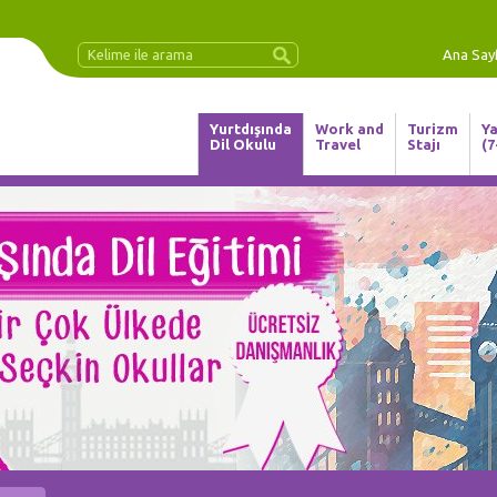
Ana Say
Yurtdışında
Work and
Turizm
Ya
Dil Okulu
Travel
Stajı
(7
in YOURSELF, Invest in Your