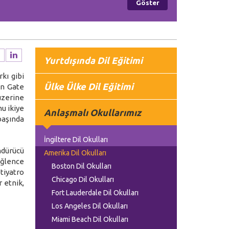
Yurtdışında Dil Eğitimi
kı gibi
Ülke Ülke Dil Eğitimi
en Gate
üzerine
nu ikiye
Anlaşmalı Okullarımız
başında
İngiltere Dil Okulları
ndürücü
Amerika Dil Okulları
 eğlence
Boston Dil Okulları
tiyatro
Chicago Dil Okulları
r etnik,
Fort Lauderdale Dil Okulları
Los Angeles Dil Okulları
Miami Beach Dil Okulları