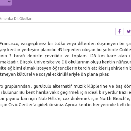
Amerika Dil Okulları
Francisco, vazgeçilmez bir tutku veya dillerden düşmeyen bir şar
lk şey kentin yerleşim planıdır. 43 tepeden oluşan bu şehirde Gold
rinin 3 tarafı denizle çevrilidir ve toplam 128 km kare alan 
amaktadır. Birçok Üniversite ve Dil okullarının oluşu kentin nüfusu
te eğitimi almak isteyen öğrencilerin tercih ettikleri şehirlerin 
itmeyen kültürel ve sosyal etkinlikleriyle ön plana çıkar.
o gruplarından , gurultulu alternatif müzik klüplerine ve baş dö
 bulunur. Bu kent harika vakit geçirmek için ideal bir yerdi.r Bazı
ir piyano barı için Nob Hills’e, caz dinlemek için North Beach’e, 
çin Civic Center’a gidebilirsiniz. Ayrıca kentin her yerinde belli bi