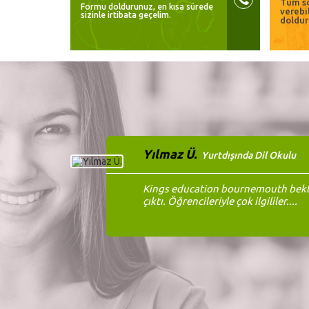
Tüm so
Formu doldurunuz, en kısa sürede
verebi
sizinle irtibata geçelim.
doldur
Yılmaz Ü.
Yurtdışında Dil Okulu
Kings education bournemouth bekle
çıktı. Öğrencileriyle çok ilgililer....