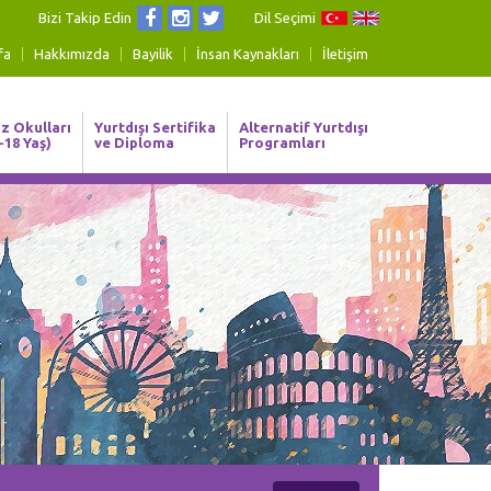
Bizi Takip Edin
Dil Seçimi
fa
Hakkımızda
Bayilik
İnsan Kaynakları
İletişim
z Okulları
Yurtdışı Sertifika
Alternatif Yurtdışı
-18 Yaş)
ve Diploma
Programları