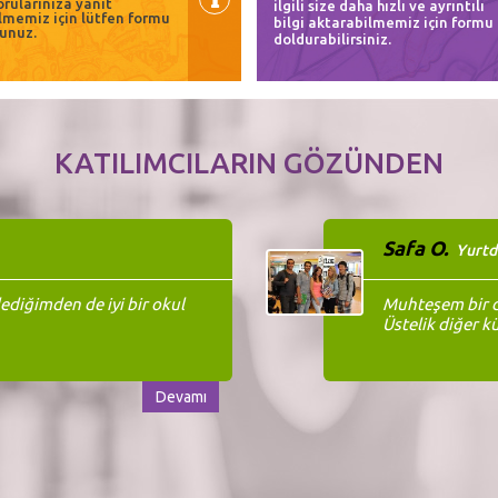
rularınıza yanıt
ilgili size daha hızlı ve ayrıntılı
lmemiz için lütfen formu
bilgi aktarabilmemiz için formu
unuz.
doldurabilirsiniz.
KATILIMCILARIN GÖZÜNDEN
Safa O.
Yurtd
diğimden de iyi bir okul
Muhteşem bir d
Üstelik diğer kü
Devamı