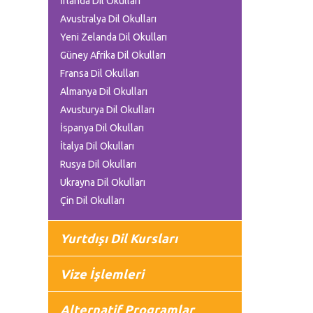
İrlanda Dil Okulları
Avustralya Dil Okulları
Yeni Zelanda Dil Okulları
Güney Afrika Dil Okulları
Fransa Dil Okulları
Almanya Dil Okulları
Avusturya Dil Okulları
İspanya Dil Okulları
İtalya Dil Okulları
Rusya Dil Okulları
Ukrayna Dil Okulları
Çin Dil Okulları
Yurtdışı Dil Kursları
Vize İşlemleri
Alternatif Programlar