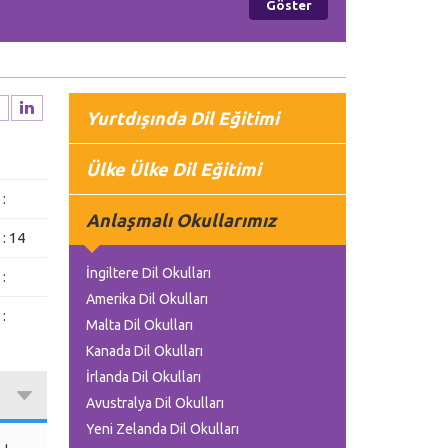
Yurtdışında Dil Eğitimi
Ülke Ülke Dil Eğitimi
:
Anlaşmalı Okullarımız
: 14
İngiltere Dil Okulları
:
Amerika Dil Okulları
:
Malta Dil Okulları
Kanada Dil Okulları
İrlanda Dil Okulları
Avustralya Dil Okulları
Yeni Zelanda Dil Okulları