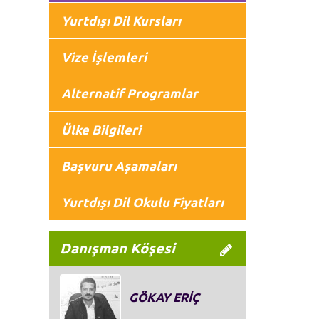
Yurtdışı Dil Kursları
Vize İşlemleri
Alternatif Programlar
Ülke Bilgileri
Başvuru Aşamaları
Yurtdışı Dil Okulu Fiyatları
Danışman Köşesi
GÖKAY ERİÇ