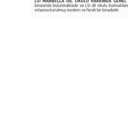
LSI MARBELLA DİL OKULU HAKKINDA GENEL 
binasında bulunmaktadır ve LSI dil okulu kumsaldan 
ortasına kurulmuş modern ve ferah bir binadadır.