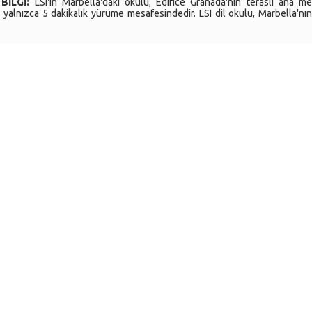
BİLGİ:
LSI'ın Marbella'daki okulu, Edifice Granada'nın teraslı ana m
yalnızca 5 dakikalık yürüme mesafesindedir. LSI dil okulu, Marbella'nı