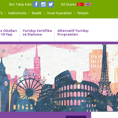
Bizi Takip Edin
Dil Seçimi
fa
Hakkımızda
Bayilik
İnsan Kaynakları
İletişim
z Okulları
Yurtdışı Sertifika
Alternatif Yurtdışı
-18 Yaş)
ve Diploma
Programları