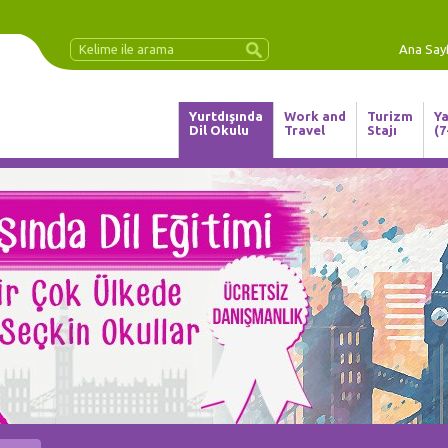
Ana Say
Yurtdışında
Work and
Turizm
Ya
Dil Okulu
Travel
Stajı
(7
in YOURSELF, Invest in Your