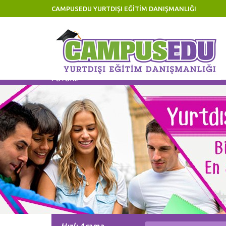
CAMPUSEDU YURTDIŞI EĞİTİM DANIŞMANLIĞI
Eğitiminize Yatırım, Geleceğinize Yatırımdır! Invest 
FUTURE