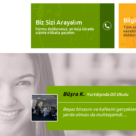
Bilg
Biz Sizi Arayalım
Tüm so
Formu doldurunuz, en kısa sürede
verebi
sizinle irtibata geçelim.
doldur
Büşra K.
Yurtdışında Dil Okulu
Beyaz binasını ve kafesini gerçekte
yerde olması da muhteşemdi....