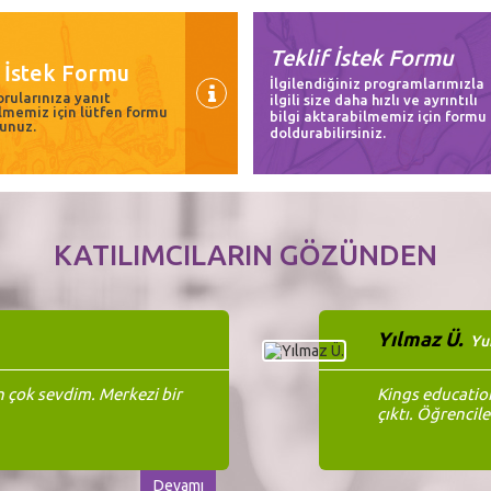
Teklif İstek Formu
i İstek Formu
İlgilendiğiniz programlarımızla
rularınıza yanıt
ilgili size daha hızlı ve ayrıntılı
lmemiz için lütfen formu
bilgi aktarabilmemiz için formu
unuz.
doldurabilirsiniz.
KATILIMCILARIN GÖZÜNDEN
Yılmaz Ü.
Yu
n çok sevdim. Merkezi bir
Kings educatio
çıktı. Öğrencileri
Devamı