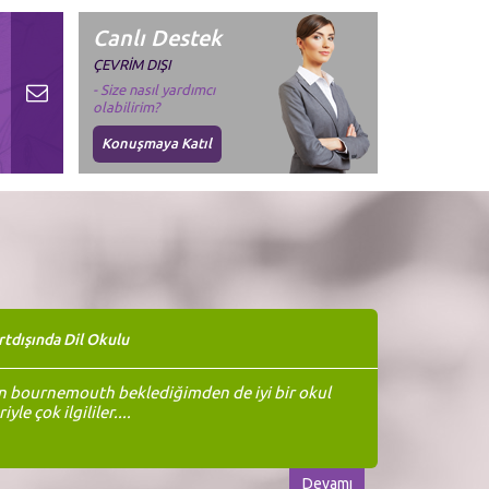
Canlı Destek
ÇEVRİM DIŞI
- Size nasıl yardımcı
olabilirim?
Konuşmaya Katıl
rtdışında Dil Okulu
n bournemouth beklediğimden de iyi bir okul
yle çok ilgililer....
Devamı