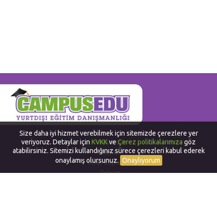
Size daha iyi hizmet verebilmek için sitemizde çerezlere yer
veriyoruz. Detaylar için
KVKK
ve
Çerez politikalarımıza
göz
Hakkımızda
atabilirsiniz. Sitemizi kullandığınız sürece çerezleri kabul ederek
Bayilik
onaylamış olursunuz.
Onaylıyorum
İnsan Kaynakları
İletişim
Yurtdışında Dil Okulları
Work and Travel in USA
Yurtdışında Staj