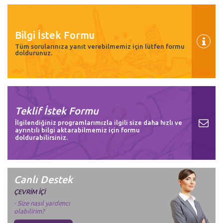
Bilgi İstek Formu
Tüm sorularınıza yanıt verebilmemiz için lütfen formu
doldurunuz.
Teklif İstek Formu
İlgilendiğiniz programlarımızla ilgili size daha hızlı ve
ayrıntılı bilgi aktarabilmemiz için formu
doldurabilirsiniz.
Canlı Destek
ÇEVRİM İÇİ
- Size nasıl yardımcı
olabilirim?