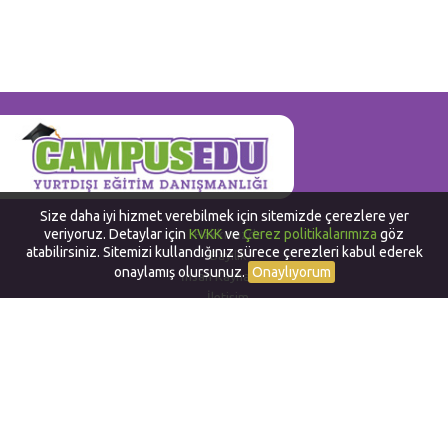
Size daha iyi hizmet verebilmek için sitemizde çerezlere yer
veriyoruz. Detaylar için
KVKK
ve
Çerez politikalarımıza
göz
Hakkımızda
atabilirsiniz. Sitemizi kullandığınız sürece çerezleri kabul ederek
Bayilik
onaylamış olursunuz.
Onaylıyorum
İnsan Kaynakları
İletişim
Yurtdışında Dil Okulları
Work and Travel in USA
Yurtdışında Staj
Yurtdışı Yaz Okulları
Yurtdışı Sertifika ve Diploma