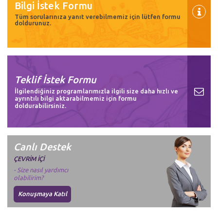
Bilgi İstek Formu
Tüm sorularınıza yanıt verebilmemiz için lütfen formu
doldurunuz.
Teklif İstek Formu
İlgilendiğiniz programlarımızla ilgili size daha hızlı ve
ayrıntılı bilgi aktarabilmemiz için formu
doldurabilirsiniz.
Canlı Destek
ÇEVRİM İÇİ
- Size nasıl yardımcı
olabilirim?
Konuşmaya Katıl