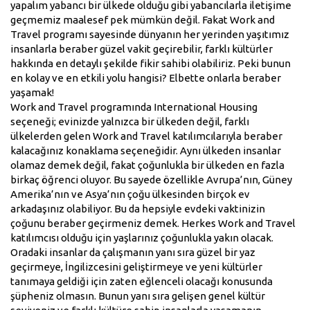
yapalım yabancı bir ülkede olduğu gibi yabancılarla iletişime
geçmemiz maalesef pek mümkün değil. Fakat Work and
Travel programı sayesinde dünyanın her yerinden yaşıtımız
insanlarla beraber güzel vakit geçirebilir, farklı kültürler
hakkında en detaylı şekilde fikir sahibi olabiliriz. Peki bunun
en kolay ve en etkili yolu hangisi? Elbette onlarla beraber
yaşamak!
Work and Travel programında International Housing
seçeneği; evinizde yalnızca bir ülkeden değil, farklı
ülkelerden gelen Work and Travel katılımcılarıyla beraber
kalacağınız konaklama seçeneğidir. Aynı ülkeden insanlar
olamaz demek değil, fakat çoğunlukla bir ülkeden en fazla
birkaç öğrenci oluyor. Bu sayede özellikle Avrupa’nın, Güney
Amerika’nın ve Asya’nın çoğu ülkesinden birçok ev
arkadaşınız olabiliyor. Bu da hepsiyle evdeki vaktinizin
çoğunu beraber geçirmeniz demek. Herkes Work and Travel
katılımcısı olduğu için yaşlarınız çoğunlukla yakın olacak.
Oradaki insanlar da çalışmanın yanı sıra güzel bir yaz
geçirmeye, İngilizcesini geliştirmeye ve yeni kültürler
tanımaya geldiği için zaten eğlenceli olacağı konusunda
şüpheniz olmasın. Bunun yanı sıra gelişen genel kültür