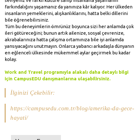
seviyeniz ve farklı kültüre sahip insanlarla yaşamanın
farkındalığını yaşamanız da yanınıza kâr kalıyor. Her ülkeden
insanların yemeklerini, alışkanlıklarını, hatta belki dillerini
bile öğrenebilirsiniz.
Tüm bu deneyimlerin ömrünüz boyunca sizi her anlamda çok
ileri götüreceğini; bunun artık ailenize, sosyal çevrenize,
akrabalarınıza hatta çalışma ortamınıza bile iyi anlamda
yansıyacağını unutmayın. Onlarca yabancı arkadaşla dünyanın
en eğlenceli ülkesinde mükemmel aylar geçirmek bu kadar
kolay.
Work and Travel programıyla alakalı daha detaylı bilgi
için CampusEDU danışmanlarına ulaşabilirsiniz.
İlginizi Çekebilir:
https://campusedu.com.tr/blog/amerika-da-gece-
hayati/