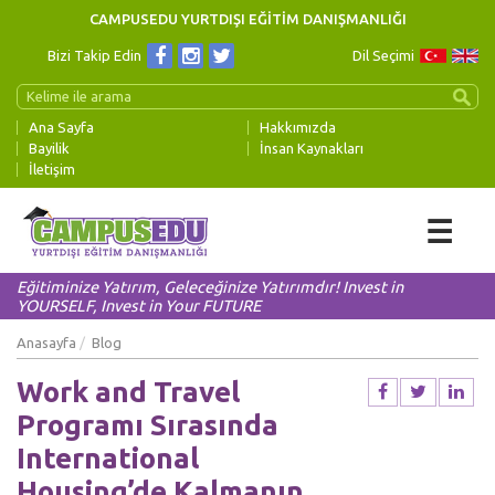
CAMPUSEDU YURTDIŞI EĞİTİM DANIŞMANLIĞI
Bizi Takip Edin
Dil Seçimi
Ana Sayfa
Hakkımızda
Bayilik
İnsan Kaynakları
İletişim
☰
Eğitiminize Yatırım, Geleceğinize Yatırımdır! Invest in
YOURSELF, Invest in Your FUTURE
Anasayfa
Blog
Work and Travel
Programı Sırasında
International
Housing’de Kalmanın