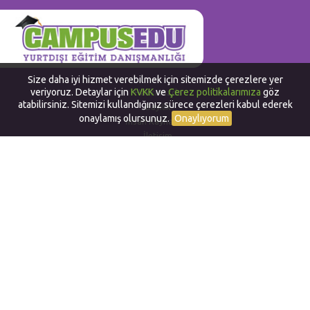
Size daha iyi hizmet verebilmek için sitemizde çerezlere yer
veriyoruz. Detaylar için
KVKK
ve
Çerez politikalarımıza
göz
Hakkımızda
atabilirsiniz. Sitemizi kullandığınız sürece çerezleri kabul ederek
Bayilik
onaylamış olursunuz.
Onaylıyorum
İnsan Kaynakları
İletişim
Yurtdışında Dil Okulları
Work and Travel in USA
Yurtdışında Staj
Yurtdışı Yaz Okulları
Yurtdışı Sertifika ve Diploma
Alternatif Yurtdışı Programları
CampusEduOnline (CEO)
Gizlilik ve Çerez Politikası
Bizi Takip Edin