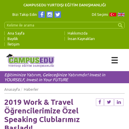
CAMPUSEDU YURTDIŞI EĞİTİM DANIŞMANLIĞI
Bizi Takip Edin
Dil Seçimi
Ana Sayfa
Hakkımızda
Bayilik
İnsan Kaynakları
İletişim
☰
Eğitiminize Yatırım, Geleceğinize Yatırımdır! Invest in
YOURSELF, Invest in Your FUTURE
Anasayfa
Haberler
2019 Work & Travel
Öğrencilerimize Özel
Speaking Clublarımız
Başladı!