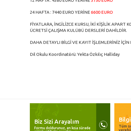
12 HAFTA : 4380 EURO YERİNE
3750 EURO
24 HAFTA : 7440 EURO YERİNE
6600 EURO
FİYATLARA, İNGİLİZCE KURSU, İKİ KİŞİLİK APAR
ÜCRETSİ ÇALIŞMA KULÜBÜ DERSLERİ DAHİLDİR.
DAHA DETAYLI BİLGİ VE KAYIT İŞLEMLERİNİZ İÇİN 
Dil Okulu Koordinatörü: Yekta Özkılıç Halliday
Bilg
Biz Sizi Arayalım
Tüm so
Formu doldurunuz, en kısa sürede
verebi