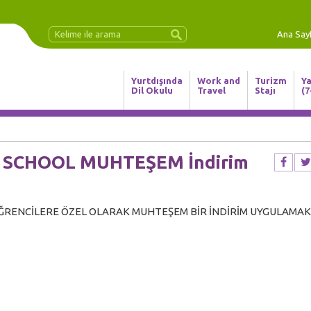
Ana Say
Yurtdışında
Work and
Turizm
Ya
Dil Okulu
Travel
Stajı
(7
in YOURSELF, Invest in Your
 SCHOOL MUHTEŞEM İndirim
ĞRENCİLERE ÖZEL OLARAK MUHTEŞEM BİR İNDİRİM UYGULAMAK