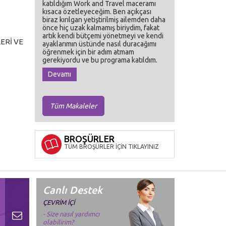
katıldığım Work and Travel maceramı
kısaca özetleyeceğim. Ben açıkçası
biraz kırılgan yetiştirilmiş ailemden daha
önce hiç uzak kalmamış biriydim, fakat
artık kendi bütçemi yönetmeyi ve kendi
ERİ VE
ayaklarımın üstünde nasıl duracağımı
öğrenmek için bir adım atmam
gerekiyordu ve bu programa katıldım.
Devamı
Tüm Makaleler
BROŞÜRLER
TÜM BROŞÜRLER İÇİN TIKLAYINIZ
Canlı Destek
ÇEVRİM İÇİ
- Size nasıl yardımcı
olabilirim?