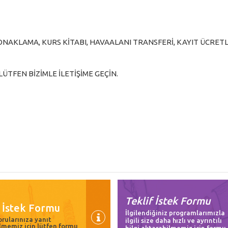
T KONAKLAMA, KURS KİTABI, HAVAALANI TRANSFERİ, KAYIT ÜCRETL
LÜTFEN BİZİMLE İLETİŞİME GEÇİN.
Teklif İstek Formu
i İstek Formu
İlgilendiğiniz programlarımızla
rularınıza yanıt
ilgili size daha hızlı ve ayrıntılı
lmemiz için lütfen formu