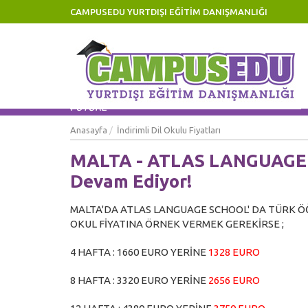
CAMPUSEDU YURTDIŞI EĞİTİM DANIŞMANLIĞI
Eğitiminize Yatırım, Geleceğinize Yatırımdır! Invest 
FUTURE
Anasayfa
İndirimli Dil Okulu Fiyatları
MALTA - ATLAS LANGUAGE
Devam Ediyor!
MALTA'DA ATLAS LANGUAGE SCHOOL' DA TÜRK Ö
OKUL FİYATINA ÖRNEK VERMEK GEREKİRSE ;
4 HAFTA : 1660 EURO YERİNE
1328 EURO
8 HAFTA : 3320 EURO YERİNE
2656 EURO