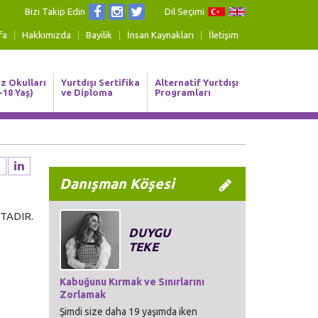
Bizi Takip Edin
Dil Seçimi
fa
Hakkımızda
Bayilik
İnsan Kaynakları
İletişim
z Okulları
Yurtdışı Sertifika
Alternatif Yurtdışı
-18 Yaş)
ve Diploma
Programları
Danışman Köşesi
TADIR.
DUYGU
TEKE
Kabuğunu Kırmak ve Sınırlarını
Zorlamak
Şimdi size daha 19 yaşımda iken