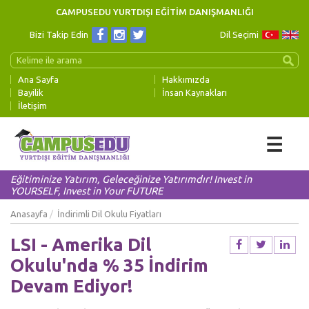
CAMPUSEDU YURTDIŞI EĞİTİM DANIŞMANLIĞI
Bizi Takip Edin
Dil Seçimi
Ana Sayfa
Hakkımızda
Bayilik
İnsan Kaynakları
İletişim
☰
Eğitiminize Yatırım, Geleceğinize Yatırımdır! Invest in
YOURSELF, Invest in Your FUTURE
Anasayfa
İndirimli Dil Okulu Fiyatları
LSI - Amerika Dil
Okulu'nda % 35 İndirim
Devam Ediyor!