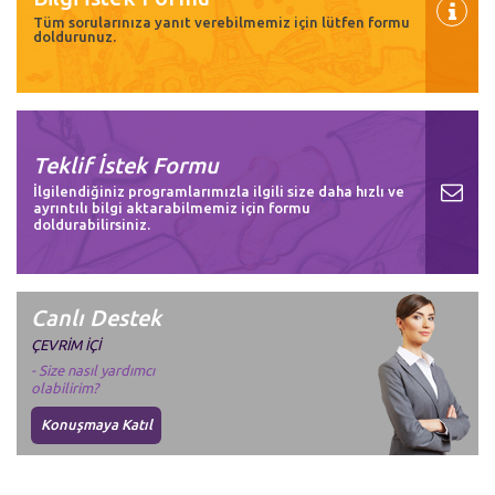
Tüm sorularınıza yanıt verebilmemiz için lütfen formu
doldurunuz.
Teklif İstek Formu
İlgilendiğiniz programlarımızla ilgili size daha hızlı ve
ayrıntılı bilgi aktarabilmemiz için formu
doldurabilirsiniz.
Canlı Destek
ÇEVRİM İÇİ
- Size nasıl yardımcı
olabilirim?
Konuşmaya Katıl