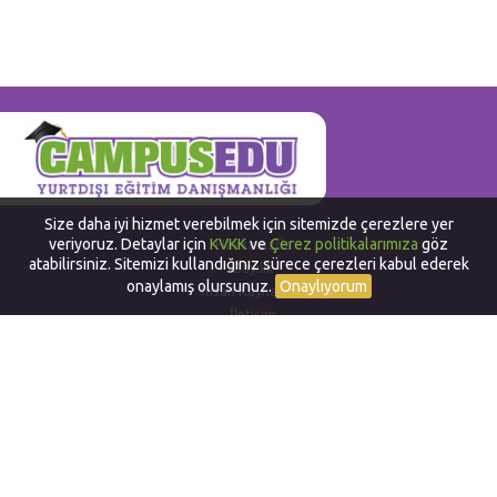
Size daha iyi hizmet verebilmek için sitemizde çerezlere yer
veriyoruz. Detaylar için
KVKK
ve
Çerez politikalarımıza
göz
Hakkımızda
atabilirsiniz. Sitemizi kullandığınız sürece çerezleri kabul ederek
Bayilik
onaylamış olursunuz.
Onaylıyorum
İnsan Kaynakları
İletişim
Yurtdışında Dil Okulları
Work and Travel in USA
Yurtdışında Staj
Yurtdışı Yaz Okulları
Yurtdışı Sertifika ve Diploma
Alternatif Yurtdışı Programları