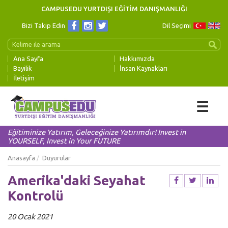
CAMPUSEDU YURTDIŞI EĞİTİM DANIŞMANLIĞI
Bizi Takip Edin
Dil Seçimi
Ana Sayfa
Hakkımızda
Bayilik
İnsan Kaynakları
İletişim
☰
Eğitiminize Yatırım, Geleceğinize Yatırımdır! Invest in
YOURSELF, Invest in Your FUTURE
Anasayfa
Duyurular
Amerika'daki Seyahat
Kontrolü
20 Ocak 2021