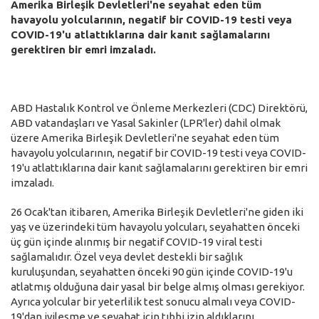
Amerika Birleşik Devletleri'ne seyahat eden tüm
havayolu yolcularının, negatif bir COVID-19 testi veya
COVID-19'u atlattıklarına dair kanıt sağlamalarını
gerektiren bir emri imzaladı.
ABD Hastalık Kontrol ve Önleme Merkezleri (CDC) Direktörü,
ABD vatandaşları ve Yasal Sakinler (LPR'ler) dahil olmak
üzere Amerika Birleşik Devletleri'ne seyahat eden tüm
havayolu yolcularının, negatif bir COVID-19 testi veya COVID-
19'u atlattıklarına dair kanıt sağlamalarını gerektiren bir emri
imzaladı.
26 Ocak'tan itibaren, Amerika Birleşik Devletleri'ne giden iki
yaş ve üzerindeki tüm havayolu yolcuları, seyahatten önceki
üç gün içinde alınmış bir negatif COVID-19 viral testi
sağlamalıdır. Özel veya devlet destekli bir sağlık
kuruluşundan, seyahatten önceki 90 gün içinde COVID-19'u
atlatmış olduğuna dair yasal bir belge almış olması gerekiyor.
Ayrıca yolcular bir yeterlilik test sonucu almalı veya COVID-
19'dan iyileşme ve seyahat için tıbbi izin aldıklarını