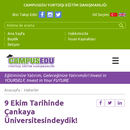
CAMPUSEDU YURTDIŞI EĞİTİM DANIŞMANLIĞI
Bizi Takip Edin
Dil Seçimi
Ana Sayfa
Hakkımızda
Bayilik
İnsan Kaynakları
İletişim
☰
Eğitiminize Yatırım, Geleceğinize Yatırımdır! Invest in
YOURSELF, Invest in Your FUTURE
Anasayfa
Haberler
9 Ekim Tarihinde
Çankaya
Üniversitesindeydik!