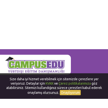
Size daha iyi hizmet verebilmek için sitemizde çerezlere yer
veriyoruz. Detaylar için
KVKK
ve
Çerez politikalarımıza
göz
Hakkımızda
atabilirsiniz. Sitemizi kullandığınız sürece çerezleri kabul ederek
Bayilik
onaylamış olursunuz.
Onaylıyorum
İnsan Kaynakları
İletişim
Yurtdışında Dil Okulları