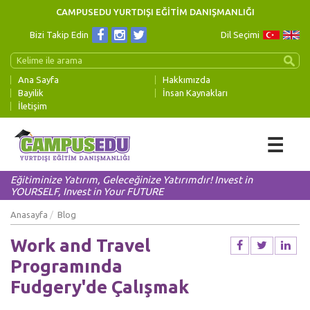
CAMPUSEDU YURTDIŞI EĞİTİM DANIŞMANLIĞI
Bizi Takip Edin
Dil Seçimi
Ana Sayfa
Hakkımızda
Bayilik
İnsan Kaynakları
İletişim
☰
Eğitiminize Yatırım, Geleceğinize Yatırımdır! Invest in
YOURSELF, Invest in Your FUTURE
Anasayfa
Blog
Work and Travel
Programında
Fudgery'de Çalışmak