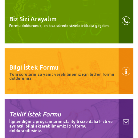
Biz Sizi Arayalım
Formu doldurunuz, en kısa sürede sizinle irtibata geçelim.
Bilgi İstek Formu
Tüm sorularınıza yanıt verebilmemiz için lütfen formu
doldurunuz.
Teklif İstek Formu
İlgilendiğiniz programlarımızla ilgili size daha hızlı ve
ayrıntılı bilgi aktarabilmemiz için formu
doldurabilirsiniz.