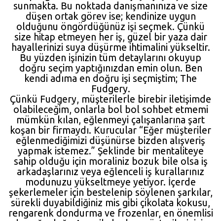
sunmakta. Bu noktada danışmanınıza ve size
düşen ortak görev ise; kendinize uygun
olduğunu öngördüğünüz işi seçmek. Çünkü
size hitap etmeyen her iş, güzel bir yaza dair
hayallerinizi suya düşürme ihtimalini yükseltir.
Bu yüzden işinizin tüm detaylarını okuyup
doğru seçim yaptığınızdan emin olun. Ben
kendi adıma en doğru işi seçmiştim; The
Fudgery.
Çünkü Fudgery, müşterilerle birebir iletişimde
olabileceğim, onlarla bol bol sohbet etmemi
mümkün kılan, eğlenmeyi çalışanlarına şart
koşan bir firmaydı. Kurucular “Eğer müşteriler
eğlenmediğimizi düşünürse bizden alışveriş
yapmak istemez.” Şeklinde bir mentaliteye
sahip olduğu için moraliniz bozuk bile olsa iş
arkadaşlarınız veya eğlenceli iş kurallarınız
modunuzu yükseltmeye yetiyor. İçerde
şekerlemeler için bestelenip söylenen şarkılar,
sürekli duyabildiğiniz mis gibi çikolata kokusu,
rengarenk dondurma ve frozenlar, en önemlisi