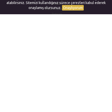
atabilirsiniz. Sitemizi kullandığınız sürece çerezleri kabul ederek
Bayilik
onaylamış olursunuz.
Onaylıyorum
İnsan Kaynakları
İletişim
Yurtdışında Dil Okulları
Work and Travel in USA
Yurtdışında Staj
Yurtdışı Yaz Okulları
Yurtdışı Sertifika ve Diploma
Alternatif Yurtdışı Programları
CampusEduOnline (CEO)
Gizlilik ve Çerez Politikası
Bizi Takip Edin
T:
+90 (312) 4680030
F:
+90 (312) 4680069
email:
info@campusedu.com.tr
Copyright 2005 CAMPUSEDU INTERNATIONAL EDUCATION
CONSULTANCY
Bu site içeriği CAMPUSEDU Yurtdışı Eğitim Hizmetleri tarafından
hazırlanmıştır. Site içeriğinin her hakkı mahfuzdur ve fikir ve sanat