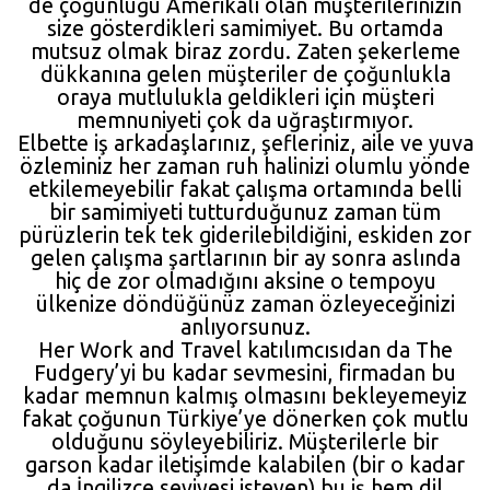
de çoğunluğu Amerikalı olan müşterilerinizin
size gösterdikleri samimiyet. Bu ortamda
mutsuz olmak biraz zordu. Zaten şekerleme
dükkanına gelen müşteriler de çoğunlukla
oraya mutlulukla geldikleri için müşteri
memnuniyeti çok da uğraştırmıyor.
Elbette iş arkadaşlarınız, şefleriniz, aile ve yuva
özleminiz her zaman ruh halinizi olumlu yönde
etkilemeyebilir fakat çalışma ortamında belli
bir samimiyeti tutturduğunuz zaman tüm
pürüzlerin tek tek giderilebildiğini, eskiden zor
gelen çalışma şartlarının bir ay sonra aslında
hiç de zor olmadığını aksine o tempoyu
ülkenize döndüğünüz zaman özleyeceğinizi
anlıyorsunuz.
Her Work and Travel katılımcısıdan da The
Fudgery’yi bu kadar sevmesini, firmadan bu
kadar memnun kalmış olmasını bekleyemeyiz
fakat çoğunun Türkiye’ye dönerken çok mutlu
olduğunu söyleyebiliriz. Müşterilerle bir
garson kadar iletişimde kalabilen (bir o kadar
da İngilizce seviyesi isteyen) bu iş hem dil