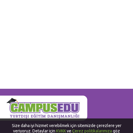
Size daha iyi hizmet verebilmek için sitemizde çerezlere yer
veriyoruz. Detaylar için
KVKK
ve
Çerez politikalarımıza
göz
Hakkımızda