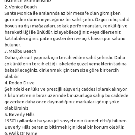
listenize eklemelisiniz
2. Venice Beach
Santa Monica ile aralarında az bir mesafe olan gitmişken
görmeden dönemeyeceğiniz bir sahil şehri. Özgür ruhu, sahil
boyu sıra dışı mağazaları, sokak performansları, renkliliği ve
hareketliliği ile ünlüdür. İzleyebileceğiniz veya dilerseniz
katılabileceğiniz paten gösterileri ve açık hava spor salonu
bulunur.
3. Malibu Beach
Daha çok sörf yapmak için tercih edilen sahil şehridir. Daha
çok ünlülerin tercih ettiği, iskelede güzel yemeklerin tadına
bakabileceğiniz, dinlenmek için tam size göre bir tercih
olabilir
4. Rodeo Drive
Şehirdeki en lüks ve prestijli alışveriş caddesi olarak alınıyor.
3 kilometrenin biraz üzerinde bir uzunluğa sahip bu caddede
gezerken daha önce duymadığınız markaları görüp şoke
olabilirsiniz.
5. Beverly Hills
1950’li yıllardan bu yana jet sosyetenin ikamet ettiği bilinen
Beverly Hills paranızı bitirmek için ideal bir konum olabilir.
6. Walk Of Fame