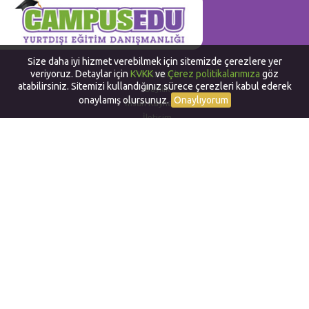
Size daha iyi hizmet verebilmek için sitemizde çerezlere yer
veriyoruz. Detaylar için
KVKK
ve
Çerez politikalarımıza
göz
Hakkımızda
atabilirsiniz. Sitemizi kullandığınız sürece çerezleri kabul ederek
Bayilik
onaylamış olursunuz.
Onaylıyorum
İnsan Kaynakları
İletişim
Yurtdışında Dil Okulları
Work and Travel in USA
Yurtdışında Staj
Yurtdışı Yaz Okulları
Yurtdışı Sertifika ve Diploma
Alternatif Yurtdışı Programları
CampusEduOnline (CEO)
Gizlilik ve Çerez Politikası
Bizi Takip Edin