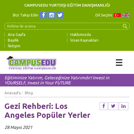
CAMPUSEDU YURTDIŞI EĞİTİM DANIŞMANLIĞI
Bizi Takip Edin
Dil Seçimi
Ana Sayfa
Hakkımızda
Bayilik
İnsan Kaynakları
İletişim
☰
Eğitiminize Yatırım, Geleceğinize Yatırımdır! Invest in
YOURSELF, Invest in Your FUTURE
Anasayfa
Blog
Gezi Rehberi: Los
Angeles Popüler Yerler
28 Mayıs 2021